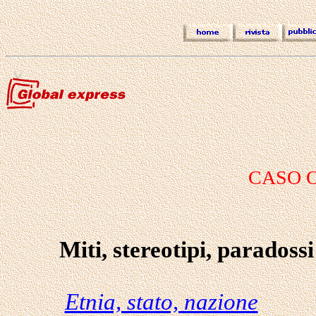
CASO 
Miti, stereotipi, paradossi
Etnia, stato, nazione