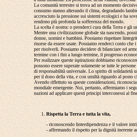
La comunità terrestre si trova ad un momento decisivo
consumo stanno alterando il clima, degradando lambi
accresciuto la pressione sui sistemi ecologici e ha sovra
rendono più profonda la sofferenza del mondo.
La scelta è nostra: o prenderci cura della Terra e gli uni
Mentre una civilizzazione globale sta nascendo, possi
donne, uomini e bambini. Possiamo rispettare lintegrità
risorse da essere usate. Possiamo renderci conto che i 
per risolverli. Possiamo decidere di bilanciare ed armon
termine con i fini a lungo termine, il progresso econom
Per realizzare queste ispirazioni dobbiamo riconoscer
possono essere superate solamente se tutte le person
di responsabilità universale. Lo spirito di solidarietà 
per il dono della vita, e con umiltà riguardo al post
Avendo riflettuto su queste considerazioni, riconosci
mondiale emergente. Noi, pertanto, affermiamo i segu
nazioni ad applicare questi principi interconessi al f
Rispetta la Terra e tutta la vita,
- riconoscendo linterdipendenza e il valore intrin
- affermando il rispetto per la dignità inerente a