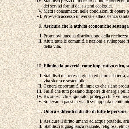
Stabilisci prezzi di mercato ed indicatori econo
dei servizi forniti dai sistemi ecologici.
Metti i consumatori nelle condizioni di optare pe
Provvedi accesso universale allassistenza sanita
Assicura che le attività economiche sosten
Promuovi unequa distribuzione della ricchezza
Aiuta tutte le comunità e nazioni a sviluppare ri
della vita.
Elimina la povertà, come imperativo etico, s
Stabilisci un accesso giusto ed equo alla terra, 
vita sicura e sostenibile.
Genera opportunità di impiego che siano produtt
Fai sì che tutti possano disporre di energia pulita
Riconosci chi è ignorato, proteggi chi è vulnerabi
Sollevare i paesi in via di sviluppo da debiti i
Onora e difendi il diritto di tutte le persone
Assicura il diritto umano ad acqua potabile, ari
Stabilisci luguaglianza razziale, religiosa, etn