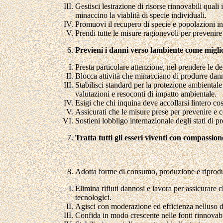
Gestisci lestrazione di risorse rinnovabili qual
minaccino la viablità di specie individuali.
Promuovi il recupero di specie e popolazioni in 
Prendi tutte le misure ragionevoli per prevenire
Previeni i danni verso lambiente come miglio
Presta particolare attenzione, nel prendere le de
Blocca attività che minacciano di produrre dann
Stabilisci standard per la protezione ambientale
valutazioni e resoconti di impatto ambientale.
Esigi che chi inquina deve accollarsi lintero c
Assicurati che le misure prese per prevenire e con
Sostieni lobbligo internazionale degli stati di p
Tratta tutti gli esseri viventi con compassion
Adotta forme di consumo, produzione e riproduzio
Elimina rifiuti dannosi e lavora per assicurare ch
tecnologici.
Agisci con moderazione ed efficienza nelluso di en
Confida in modo crescente nelle fonti rinnovabil