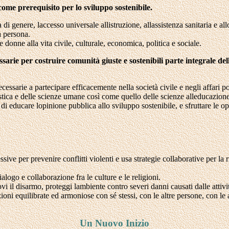
ome prerequisito per lo sviluppo sostenibile.
 di genere, laccesso universale allistruzione, allassistenza sanitaria e al
a persona.
e donne alla vita civile, culturale, economica, politica e sociale.
cessarie per costruire comunità giuste e sostenibili parte integrale d
essarie a partecipare efficacemente nella società civile e negli affari pol
stica e delle scienze umane così come quello delle scienze alleducazione
i educare lopinione pubblica allo sviluppo sostenibile, e sfruttare le o
sive per prevenire conflitti violenti e usa strategie collaborative per la 
logo e collaborazione fra le culture e le religioni.
il disarmo, proteggi lambiente contro severi danni causati dalle attività m
oni equilibrate ed armoniose con sé stessi, con le altre persone, con le al
Un Nuovo Inizio