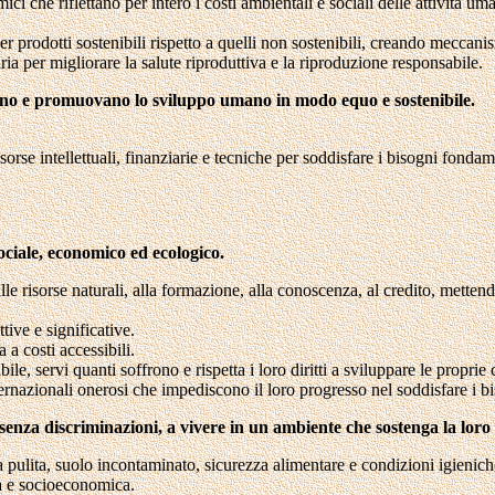
mici che riflettano per intero i costi ambientali e sociali delle attività
r prodotti sostenibili rispetto a quelli non sostenibili, creando meccanis
ria per migliorare la salute riproduttiva e la riproduzione responsabile.
gano e promuovano lo sviluppo umano in modo equo e sostenibile.
.
sorse intellettuali, finanziarie e tecniche per soddisfare i bisogni fonda
ociale, economico ed ecologico.
alle risorse naturali, alla formazione, alla conoscenza, al credito, mette
ive e significative.
 a costi accessibili.
le, servi quanti soffrono e rispetta i loro diritti a sviluppare le proprie
nternazionali onerosi che impediscono il loro progresso nel soddisfare i b
, senza discriminazioni, a vivere in un ambiente che sostenga la loro
a pulita, suolo incontaminato, sicurezza alimentare e condizioni igieniche
ica e socioeconomica.