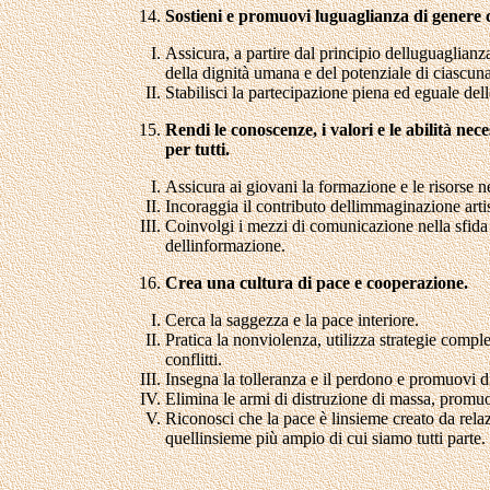
Sostieni e promuovi luguaglianza di genere c
Assicura, a partire dal principio delluguaglianza
della dignità umana e del potenziale di ciascun
Stabilisci la partecipazione piena ed eguale dell
Rendi le conoscenze, i valori e le abilità ne
per tutti.
Assicura ai giovani la formazione e le risorse nec
Incoraggia il contributo dellimmaginazione arti
Coinvolgi i mezzi di comunicazione nella sfida d
dellinformazione.
Crea una cultura di pace e cooperazione.
Cerca la saggezza e la pace interiore.
Pratica la nonviolenza, utilizza strategie comples
conflitti.
Insegna la tolleranza e il perdono e promuovi dia
Elimina le armi di distruzione di massa, promuovi 
Riconosci che la pace è linsieme creato da relazi
quellinsieme più ampio di cui siamo tutti parte.