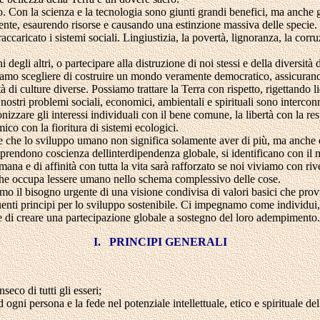
. Con la scienza e la tecnologia sono giunti grandi benefici, ma anche
ente, esaurendo risorse e causando una estinzione massiva delle speci
ccaricato i sistemi sociali. Lingiustizia, la povertà, lignoranza, la corruz
 degli altri, o partecipare alla distruzione di noi stessi e della diversità d
amo scegliere di costruire un mondo veramente democratico, assicurando l
 di culture diverse. Possiamo trattare la Terra con rispetto, rigettando 
nostri problemi sociali, economici, ambientali e spirituali sono interconn
izzare gli interessi individuali con il bene comune, la libertà con la respo
ico con la fioritura di sistemi ecologici.
e che lo sviluppo umano non significa solamente aver di più, ma anche e
e prendono coscienza dellinterdipendenza globale, si identificano con i
umana e di affinità con tutta la vita sarà rafforzato se noi viviamo con ri
o che occupa lessere umano nello schema complessivo delle cose.
amo il bisogno urgente di una visione condivisa di valori basici che pro
enti principi per lo sviluppo sostenibile. Ci impegnamo come individu
ine di creare una partecipazione globale a sostegno del loro adempimento.
I. PRINCIPI GENERALI
seco di tutti gli esseri;
d ogni persona e la fede nel potenziale intellettuale, etico e spirituale de