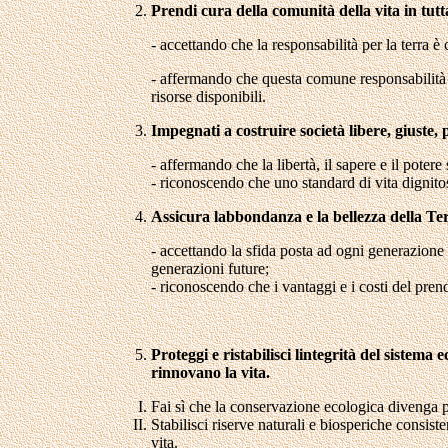
Prendi cura della comunità della vita in tutta
- accettando che la responsabilità per la terra è 
- affermando che questa comune responsabilità a
risorse disponibili.
Impegnati a costruire società libere, giuste, p
- affermando che la libertà, il sapere e il pote
- riconoscendo che uno standard di vita dignitoso
Assicura labbondanza e la bellezza della Ter
- accettando la sfida posta ad ogni generazione 
generazioni future;
- riconoscendo che i vantaggi e i costi del pren
Proteggi e ristabilisci lintegrità del sistema
rinnovano la vita.
Fai sì che la conservazione ecologica divenga pa
Stabilisci riserve naturali e biosperiche consiste
vita.