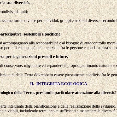
 la sua diversità,
condivisa da tutti;
ssume forme diverse per individui, gruppi e nazioni diverse, secondo il 
artecipative, sostenibili e pacifiche,
re si accompagnano alla responsabilità e al bisogno di autocontrollo moral
 per tutti e la qualità delle relazioni fra le persone e con la natura son
ra per le generazioni presenti e future,
di conservare, migliorare ed espandere il proprio patrimonio naturale e c
dersi cura della Terra dovrebbero essere giustamente condivisi fra le gen
II. INTEGRITA ECOLOGICA
 ecologico della Terra, prestando particolare attenzione alla diversit
rte integrante della pianificazione e della realizzazione dello sviluppo.
nti e viabili, includendo terre incolte sufficienti a mantenere la diversit