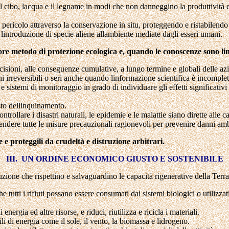
i il cibo, lacqua e il legname in modi che non danneggino la produttività 
pericolo attraverso la conservazione in situ, proteggendo e ristabilendo 
 lintroduzione di specie aliene allambiente mediate dagli esseri umani.
re metodo di protezione ecologica e, quando le conoscenze sono limit
cisioni, alle conseguenze cumulative, a lungo termine e globali delle azio
i irreversibili o seri anche quando linformazione scientifica è incomple
 e sistemi di monitoraggio in grado di individuare gli effetti significati
osto dellinquinamento.
trollare i disastri naturali, le epidemie e le malattie siano dirette alle c
rendere tutte le misure precauzionali ragionevoli per prevenire danni ambie
e e proteggili da crudeltà e distruzione arbitrari.
III. UN ORDINE ECONOMICO GIUSTO E SOSTENIBILE
ne che rispettino e salvaguardino le capacità rigenerative della Terra, 
e tutti i rifiuti possano essere consumati dai sistemi biologici o utilizza
ergia ed altre risorse, e riduci, riutilizza e ricicla i materiali.
i di energia come il sole, il vento, la biomassa e lidrogeno.