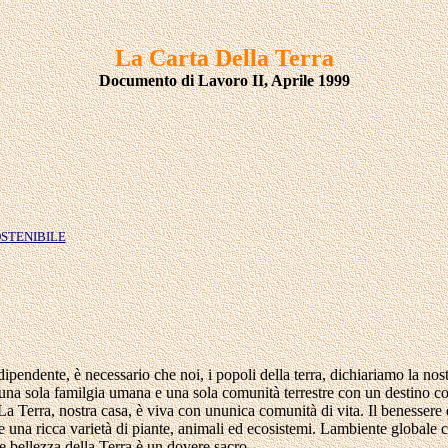
La Carta Della Terra
Documento di Lavoro II, Aprile 1999
OSTENIBILE
ndente, è necessario che noi, i popoli della terra, dichiariamo la nostra
o una sola familgia umana e una sola comunità terrestre con un destino 
a Terra, nostra casa, è viva con ununica comunità di vita. Il benessere 
li e una ricca varietà di piante, animali ed ecosistemi. Lambiente global
à e bellezza della Terra è un dovere sacro.