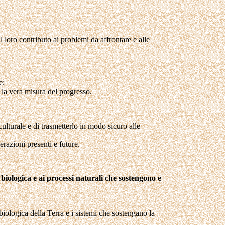
loro contributo ai problemi da affrontare e alle
e;
o la vera misura del progresso.
ulturale e di trasmetterlo in modo sicuro alle
erazioni presenti e future.
à biologica e ai processi naturali che sostengono e
à biologica della Terra e i sistemi che sostengano la