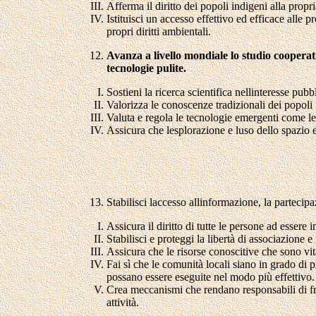
Afferma il diritto dei popoli indigeni alla propri
Istituisci un accesso effettivo ed efficace alle 
propri diritti ambientali.
Avanza a livello mondiale lo studio cooperativ
tecnologie pulite.
Sostieni la ricerca scientifica nellinteresse pubb
Valorizza le conoscenze tradizionali dei popoli 
Valuta e regola le tecnologie emergenti come le
Assicura che lesplorazione e luso dello spazio e
Stabilisci laccesso allinformazione, la partecipa
Assicura il diritto di tutte le persone ad essere 
Stabilisci e proteggi la libertà di associazione e
Assicura che le risorse conoscitive che sono vi
Fai sì che le comunità locali siano in grado di 
possano essere eseguite nel modo più effettivo.
Crea meccanismi che rendano responsabili di fro
attività.