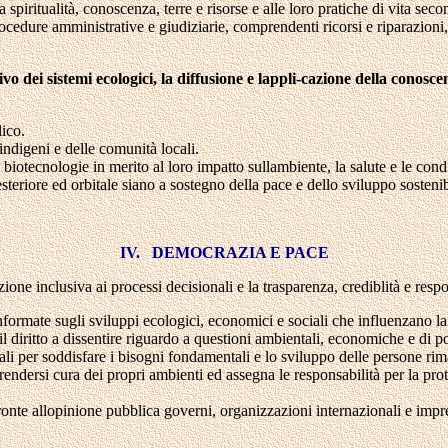
a spiritualità, conoscenza, terre e risorse e alle loro pratiche di vita seco
procedure amministrative e giudiziarie, comprendenti ricorsi e riparazioni,
o dei sistemi ecologici, la diffusione e lappli-cazione della conoscen
lico.
indigeni e delle comunità locali.
 biotecnologie in merito al loro impatto sullambiente, la salute e le co
steriore ed orbitale siano a sostegno della pace e dello sviluppo sostenib
IV. DEMOCRAZIA E PACE
zione inclusiva ai processi decisionali e la trasparenza, crediblità e resp
informate sugli sviluppi ecologici, economici e sociali che influenzano la 
 il diritto a dissentire riguardo a questioni ambientali, economiche e di po
tali per soddisfare i bisogni fondamentali e lo sviluppo delle persone ri
prendersi cura dei propri ambienti ed assegna le responsabilità per la pro
nte allopinione pubblica governi, organizzazioni internazionali e impr