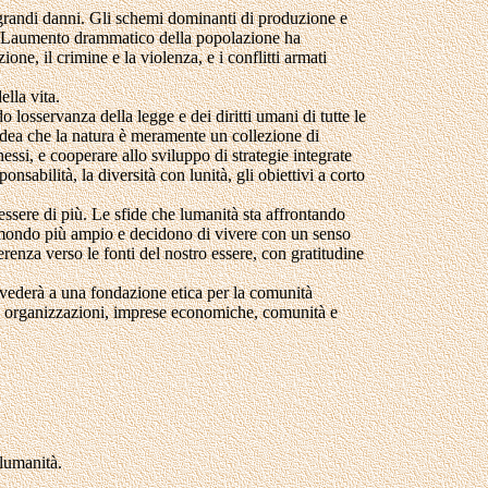
 grandi danni. Gli schemi dominanti di produzione e
e. Laumento drammatico della popolazione ha
ione, il crimine e la violenza, e i conflitti armati
ella vita.
osservanza della legge e dei diritti umani di tutte le
lidea che la natura è meramente un collezione di
essi, e cooperare allo sviluppo di strategie integrate
nsabilità, la diversità con lunità, gli obiettivi a corto
ssere di più. Le sfide che lumanità sta affrontando
l mondo più ampio e decidono di vivere con un senso
verenza verso le fonti del nostro essere, con gratitudine
vvederà a una fondazione etica per la comunità
i, organizzazioni, imprese economiche, comunità e
llumanità.