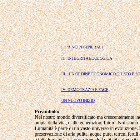
I. PRINCIPI GENERALI
II. INTEGRITA ECOLOGICA
III. UN ORDINE ECONOMICO GIUSTO E S
IV. DEMOCRAZIA E PACE
UN NUOVO INIZIO
Preambolo:
Nel nostro mondo diversificato ma crescentemente indipe
ampia della vita, e alle generazioni future. Noi siam
Lumanità è parte di un vasto universo in evoluzione. L
preservazione di aria pulita, acque pure, terreni ferti
a tutta lumanità. La protezione della vitalità, diversit