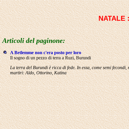
NATALE :
Articoli del paginone:
A Betlemme non c'era posto per loro
Il sogno di un pezzo di terra a Ruzi, Burundi
La terra del Burundi è ricca di fede. In essa, come semi fecondi, 
martiri: Aldo, Ottorino, Katina