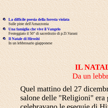
La difficile poesia della foresta violata
Sulle piste dell'Amazzonia
Una famiglia che vive il Vangelo
Festeggiato il 50° di sacerdozio di p.D.Varani
Il Natale di Hiroshi
In un lebbrosario giapponese
IL NATA
Da un lebb
Quel mattino del 27 dicembre
salone delle "Religioni" era 
celebravano le esequie di Hir